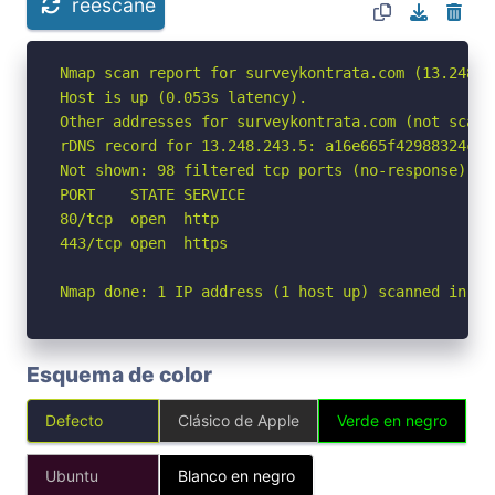
reescane
Nmap scan report for surveykontrata.com (13.248.24
Host is up (0.053s latency).

Other addresses for surveykontrata.com (not scann
rDNS record for 13.248.243.5: a16e665f42988324c.a
Not shown: 98 filtered tcp ports (no-response)

PORT    STATE SERVICE

80/tcp  open  http

443/tcp open  https

Nmap done: 1 IP address (1 host up) scanned in 2.
Esquema de color
Defecto
Clásico de Apple
Verde en negro
Ubuntu
Blanco en negro