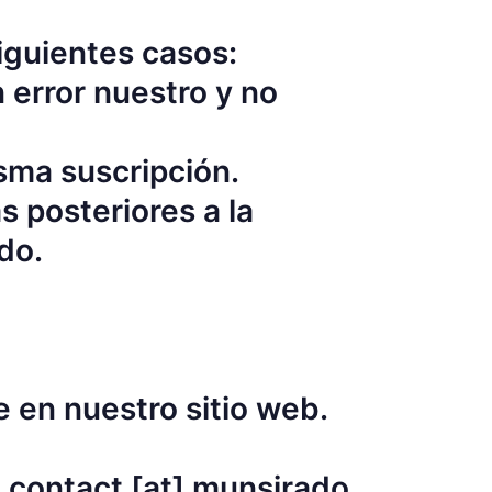
iguientes casos:
n error nuestro y no
isma suscripción.
s posteriores a la
do.
e en nuestro sitio web.
a contact [at] munsirado