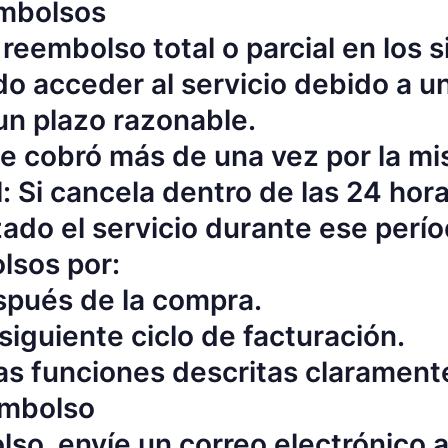
embolsos
reembolso total o parcial en los s
udo acceder al servicio debido a u
un plazo razonable.
 le cobró más de una vez por la m
 Si cancela dentro de las 24 hora
zado el servicio durante ese perío
lsos por:
spués de la compra.
siguiente ciclo de facturación.
las funciones descritas clarament
embolso
olso, envíe un correo electrónico 