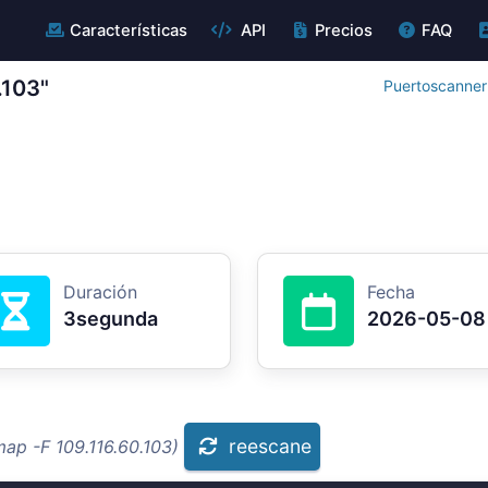
Características
API
Precios
FAQ
.103"
Puertoscanner 
Duración
Fecha
3segunda
2026-05-08
reescane
ap -F 109.116.60.103)