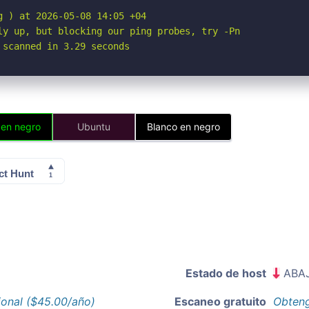
 ) at 2026-05-08 14:05 +04

ly up, but blocking our ping probes, try -Pn

 scanned in 3.29 seconds
 en negro
Ubuntu
Blanco en negro
Estado de host
ABA
ional ($45.00/año)
Escaneo gratuito
Obteng