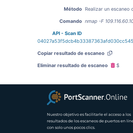
Método
Realizar un escaneo 
Comando
nmap -F 109.116.60.1
API - Scan ID
04027a53f5dcb4b33387363afd030cc54
Copiar resultado de escaneo
Eliminar resultado de escaneo
$
Nuestro objetivo es facilitarle el acceso a los
resultados de los escaneos de puertos en lín
con solo unos pocos clics.