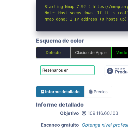
Starting Nmap 7.92 ( https://nmap.org
Note: Host seems down. If it is real
Nmap done: 1 IP address (0 hosts up)
Esquema de color
Defecto
Clásico de Apple
Verde
Informe detallado
Precios
Informe detallado
Objetivo
109.116.60.103
Escaneo gratuito
Obtenga nivel profes