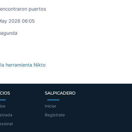
 encontraron puertos
ay 2026 06:05
egunda
 la herramienta Nikto
CIOS
SALPICADERO
ios
Iniciar
strada
Regístrate
esional