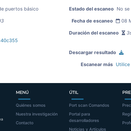
de puertos básico
Estado del escaneo
No se
03
Fecha de escaneo
08 M
Duración del escaneo
3s
540c355
Descargar resultado
Escanear más
Utilice
MENÚ
ÚTIL
PRE
Quiénes somos
Port scan Comandos
Prec
Nuestra investigación
Portal para
Regi
ea
desarrolladores
Contacto
Prof
Noticias y Artículos