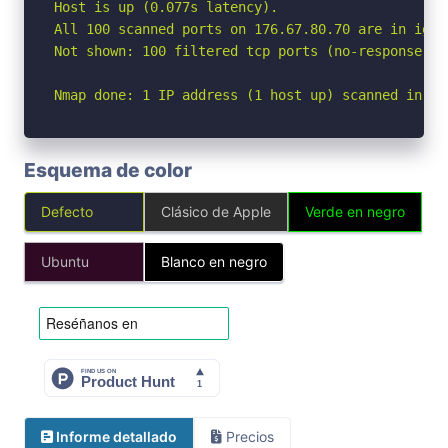
Host is up (0.077s latency).

All 100 scanned ports on 176.67.80.70 are in ignor
Not shown: 100 filtered tcp ports (no-response)

Nmap done: 1 IP address (1 host up) scanned in 12
Esquema de color
Defecto
Clásico de Apple
Verde en negro
Ubuntu
Blanco en negro
Informe detallado
Precios