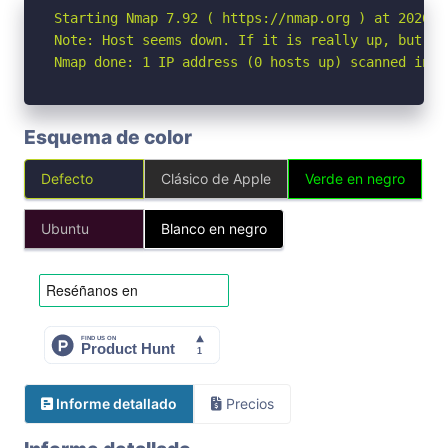
Starting Nmap 7.92 ( https://nmap.org ) at 2026-05
Note: Host seems down. If it is really up, but bl
Nmap done: 1 IP address (0 hosts up) scanned in 3
Esquema de color
Defecto
Clásico de Apple
Verde en negro
Ubuntu
Blanco en negro
Informe detallado
Precios