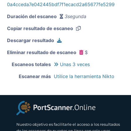
0a4cceda7e042445bdf7f1ecacd2a65677fe5299
Duración del escaneo
3segunda
Copiar resultado de escaneo
Descargar resultado
Eliminar resultado de escaneo
$
Escaneos totales
Unas 3 veces
Escanear más
Utilice la herramienta Nikto
Nuestro objetivo es facilitarle el acceso a los resultados
de los escaneos de puertos en línea con solo unos