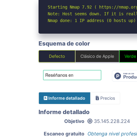
Starting Nmap 7.92 ( https://nmap.org
Note: Host seems down. If it is real
Nmap done: 1 IP address (0 hosts up)
Esquema de color
Defecto
Clásico de Apple
Verde
Informe detallado
Precios
Informe detallado
Objetivo
35.145.228.224
Escaneo gratuito
Obtenga nivel profes