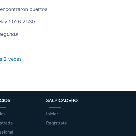
 encontraron puertos
ay 2026 21:30
egunda
 2 veces
CIOS
SALPICADERO
ios
Iniciar
strada
Regístrate
esional