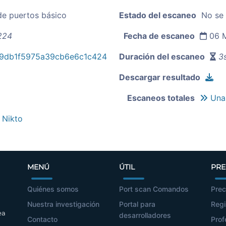
de puertos básico
Estado del escaneo
No se
224
Fecha de escaneo
06 M
9db1f5975a39cb6e6c1c424
Duración del escaneo
3s
Descargar resultado
Escaneos totales
Unas
a Nikto
MENÚ
ÚTIL
PRE
Quiénes somos
Port scan Comandos
Prec
Nuestra investigación
Portal para
Regi
ea
desarrolladores
Contacto
Prof