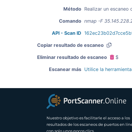
Método
Realizar un escaneo 
Comando
nmap -F 35.145.228.
API - Scan ID
162ec23b02d7cce5b
Copiar resultado de escaneo
Eliminar resultado de escaneo
$
Escanear más
Utilice la herramient
Nuestro objetivo es facilitarle el acceso a los
resultados de los escaneos de puertos en lín
con solo unos pocos clics.