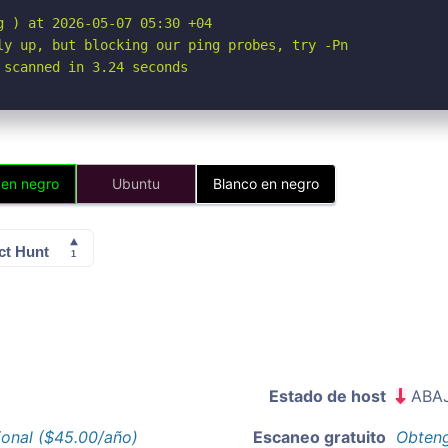
 ) at 2026-05-07 05:30 +04

ly up, but blocking our ping probes, try -Pn

 scanned in 3.24 seconds
 en negro
Ubuntu
Blanco en negro
Estado de host
ABA
ional ($45.00/año)
Escaneo gratuito
Obteng