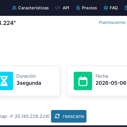
Características
API
Precios
FAQ
8.224"
Puertoscanner 
Duración
Fecha
3segunda
2026-05-06
reescane
map -F 35.145.228.224)