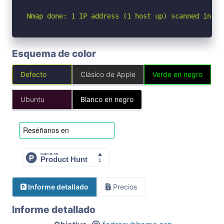
Nmap done: 1 IP address (1 host up) scanned in 1.
Esquema de color
Defecto
Clásico de Apple
Verde en negro
Ubuntu
Blanco en negro
Informe detallado
Precios
Informe detallado