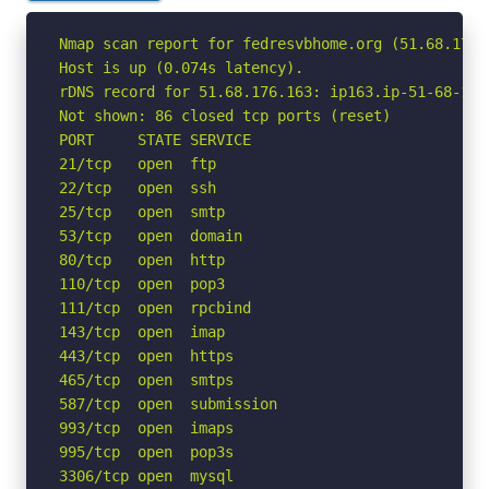
Nmap scan report for fedresvbhome.org (51.68.176.1
Host is up (0.074s latency).

rDNS record for 51.68.176.163: ip163.ip-51-68-176.
Not shown: 86 closed tcp ports (reset)

PORT     STATE SERVICE

21/tcp   open  ftp

22/tcp   open  ssh

25/tcp   open  smtp

53/tcp   open  domain

80/tcp   open  http

110/tcp  open  pop3

111/tcp  open  rpcbind

143/tcp  open  imap

443/tcp  open  https

465/tcp  open  smtps

587/tcp  open  submission

993/tcp  open  imaps

995/tcp  open  pop3s

3306/tcp open  mysql
