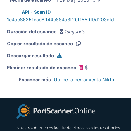
API - Scan ID
1e4ac86351eac8944c884a3f2bf155df9d203efd
Duración del escaneo
1segunda
Copiar resultado de escaneo
Descargar resultado
Eliminar resultado de escaneo
$
Escanear más
Utilice la herramienta Nikto
Nuestro objetivo es facilitarle el acceso a los resultados