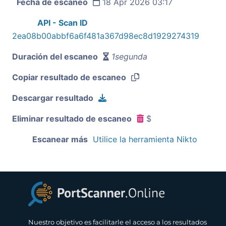
Fecha de escaneo
18 Apr 2026 03:17
API - Scan ID
2ea08b00abbf6a6f481a367d98ec8d1929274319
Duración del escaneo
1segunda
Copiar resultado de escaneo
Descargar resultado
Eliminar resultado de escaneo
$
Escanear más
Utilice la herramienta Nikto
Nuestro objetivo es facilitarle el acceso a los resultados