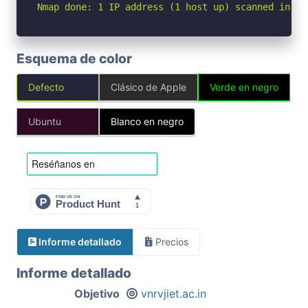
Nmap done: 1 IP address (1 host up) scanned in 1.
Esquema de color
Defecto
Clásico de Apple
Verde en negro
Ubuntu
Blanco en negro
Informe detallado
Precios
Informe detallado
Objetivo
vnrvjiet.ac.in