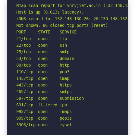
Nmap scan report for vnrvjiet.ac.in (132.148.130.2
Host is up (0.013s latency).

rDNS record for 132.148.130.26: 26.130.148.132.ho
Not shown: 86 closed tcp ports (reset)

PORT     STATE    SERVICE

21/tcp   open     ftp

22/tcp   open     ssh

25/tcp   open     smtp

53/tcp   open     domain

80/tcp   open     http

110/tcp  open     pop3

143/tcp  open     imap

443/tcp  open     https

465/tcp  open     smtps

587/tcp  open     submission

631/tcp  filtered ipp

993/tcp  open     imaps

995/tcp  open     pop3s

3306/tcp open     mysql
