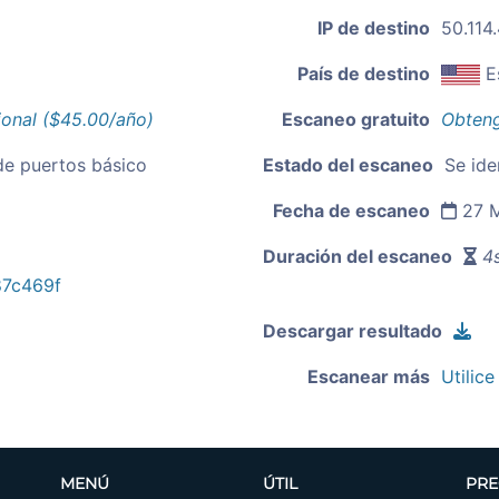
IP de destino
50.114
País de destino
E
ional ($45.00/año)
Escaneo gratuito
Obteng
de puertos básico
Estado del escaneo
Se ide
Fecha de escaneo
27 M
Duración del escaneo
4s
7c469f
Descargar resultado
Escanear más
Utilice
MENÚ
ÚTIL
PRE