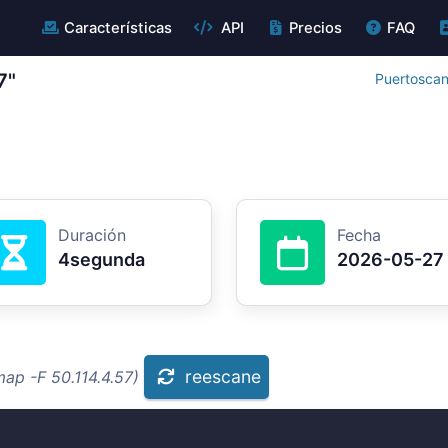
Características
API
Precios
FAQ
7"
Puertoscan
Duración
Fecha
4segunda
2026-05-27
reescane
ap -F 50.114.4.57)