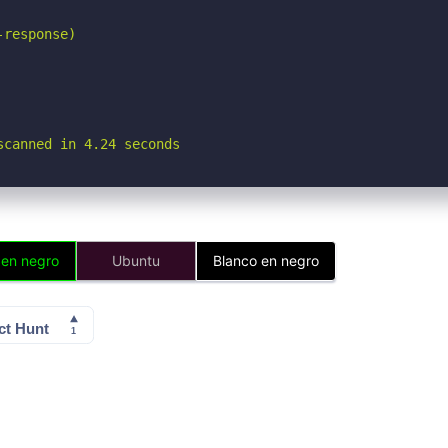
response)

scanned in 4.24 seconds
 en negro
Ubuntu
Blanco en negro