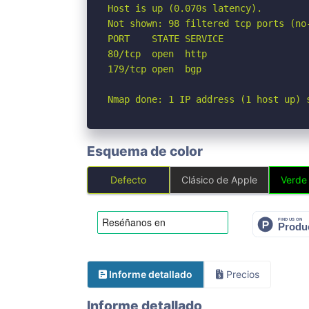
Host is up (0.070s latency).

Not shown: 98 filtered tcp ports (no-
PORT    STATE SERVICE

80/tcp  open  http

179/tcp open  bgp

Nmap done: 1 IP address (1 host up) 
Esquema de color
Defecto
Clásico de Apple
Verde
Informe detallado
Precios
Informe detallado