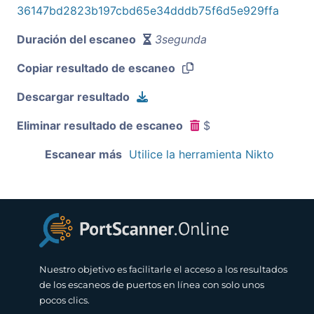
36147bd2823b197cbd65e34dddb75f6d5e929ffa
Duración del escaneo
3segunda
Copiar resultado de escaneo
Descargar resultado
Eliminar resultado de escaneo
$
Escanear más
Utilice la herramienta Nikto
Nuestro objetivo es facilitarle el acceso a los resultados
de los escaneos de puertos en línea con solo unos
pocos clics.