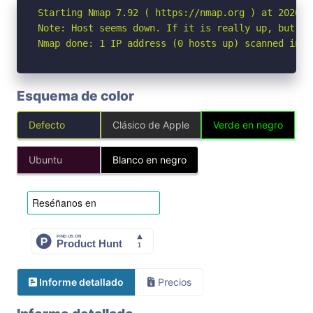
Starting Nmap 7.92 ( https://nmap.org ) at 2026-04
Note: Host seems down. If it is really up, but bl
Nmap done: 1 IP address (0 hosts up) scanned in 3
Esquema de color
Defecto
Clásico de Apple
Verde en negro
Ubuntu
Blanco en negro
Informe detallado
Precios