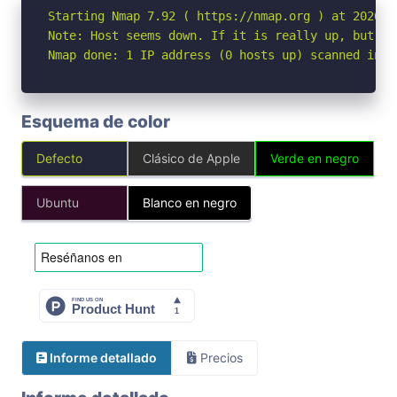
Starting Nmap 7.92 ( https://nmap.org ) at 2026-05
Note: Host seems down. If it is really up, but bl
Nmap done: 1 IP address (0 hosts up) scanned in 3
Esquema de color
Defecto
Clásico de Apple
Verde en negro
Ubuntu
Blanco en negro
Informe detallado
Precios