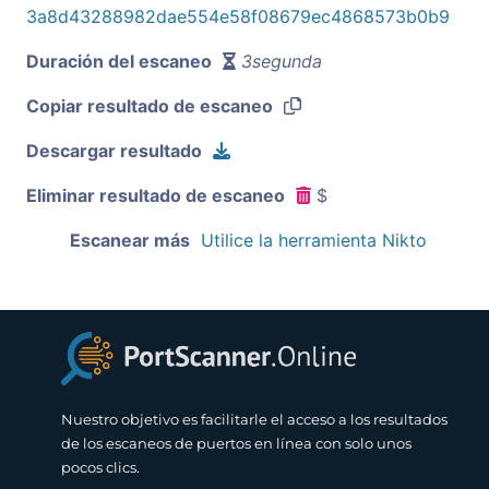
3a8d43288982dae554e58f08679ec4868573b0b9
Duración del escaneo
3segunda
Copiar resultado de escaneo
Descargar resultado
Eliminar resultado de escaneo
$
Escanear más
Utilice la herramienta Nikto
Nuestro objetivo es facilitarle el acceso a los resultados
de los escaneos de puertos en línea con solo unos
pocos clics.