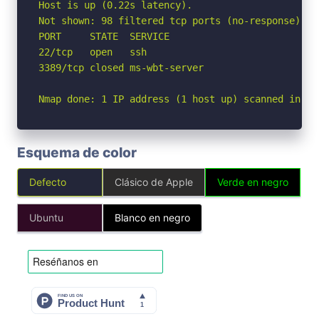
Host is up (0.22s latency).

Not shown: 98 filtered tcp ports (no-response)

PORT     STATE  SERVICE

22/tcp   open   ssh

3389/tcp closed ms-wbt-server

Nmap done: 1 IP address (1 host up) scanned in 5.
Esquema de color
Defecto
Clásico de Apple
Verde en negro
Ubuntu
Blanco en negro