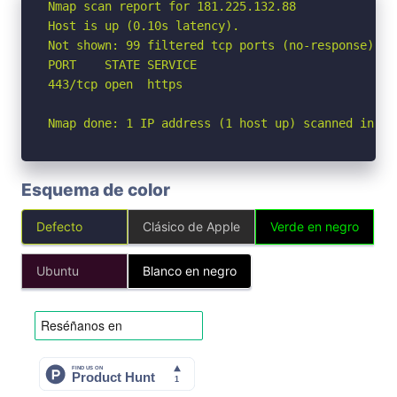
Nmap scan report for 181.225.132.88

Host is up (0.10s latency).

Not shown: 99 filtered tcp ports (no-response)

PORT    STATE SERVICE

443/tcp open  https

Nmap done: 1 IP address (1 host up) scanned in 5.
Esquema de color
Defecto
Clásico de Apple
Verde en negro
Ubuntu
Blanco en negro