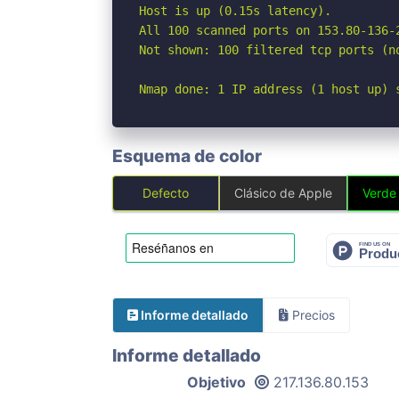
Host is up (0.15s latency).

All 100 scanned ports on 153.80-136-
Not shown: 100 filtered tcp ports (no
Nmap done: 1 IP address (1 host up) 
Esquema de color
Defecto
Clásico de Apple
Verde
Informe detallado
Precios
Informe detallado
Objetivo
217.136.80.153