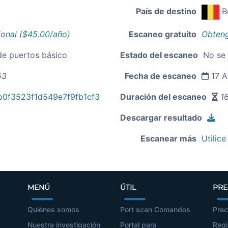
País de destino
B
ional ($45.00/año)
Escaneo gratuito
Obteng
de puertos básico
Estado del escaneo
No se
53
Fecha de escaneo
17 A
0f3523f1d549e7f9fb1cf3
Duración del escaneo
16
Descargar resultado
Escanear más
Utilice
MENÚ
ÚTIL
PRE
Quiénes somos
Port scan Comandos
Prec
Nuestra investigación
Portal para
Regi