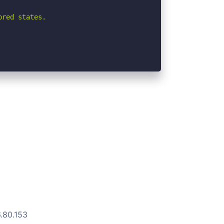
red states.

6.80.153