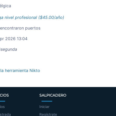
élgica
a nivel profesional ($45.00/año)
 encontraron puertos
pr 2026 13:04
segunda
 la herramienta Nikto
CIOS
SALPICADERO
ios
Iniciar
strada
Regístrate