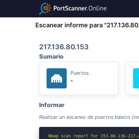
Escanear informe para "217.136.80
217.136.80.153
Sumario
Puertos
-
Informar
Realizar un escaneo de puertos básico (nm
Nmap scan report for 153.80-136-217.