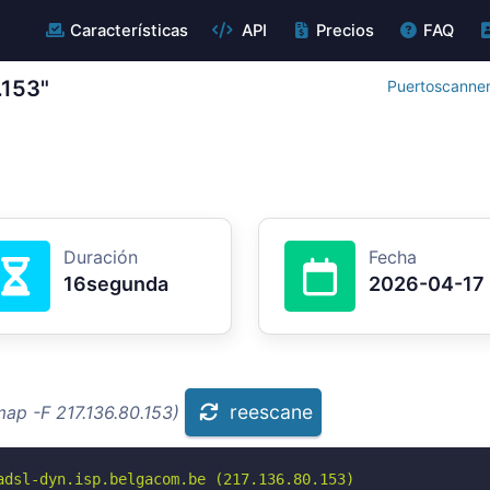
Características
API
Precios
FAQ
.153"
Puertoscanner
Duración
Fecha
16segunda
2026-04-17
reescane
ap -F 217.136.80.153)
adsl-dyn.isp.belgacom.be (217.136.80.153)
