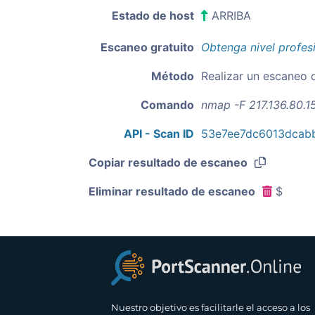
Estado de host
ARRIBA
Escaneo gratuito
Obtenga nivel profes
Método
Realizar un escaneo 
Comando
nmap -F 217.136.80.1
API - Scan ID
53e7ee7dc6013dcabb
Copiar resultado de escaneo
Eliminar resultado de escaneo
$
Nuestro objetivo es facilitarle el acceso a los