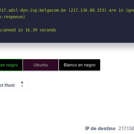
217.adsl-dyn.isp.belgacom.be (217.136.80.153) are in igno
-response)

scanned in 16.39 seconds
 en negro
Ubuntu
Blanco en negro
IP de destino
217.13