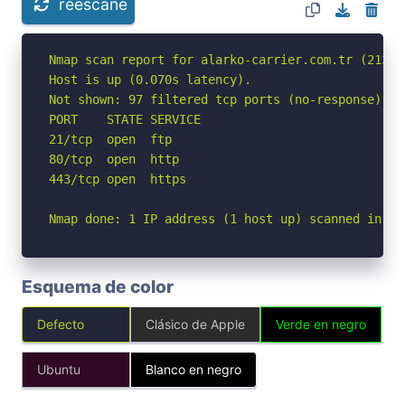
reescane
Nmap scan report for alarko-carrier.com.tr (213.19
Host is up (0.070s latency).

Not shown: 97 filtered tcp ports (no-response)

PORT    STATE SERVICE

21/tcp  open  ftp

80/tcp  open  http

443/tcp open  https

Nmap done: 1 IP address (1 host up) scanned in 15
Esquema de color
Defecto
Clásico de Apple
Verde en negro
Ubuntu
Blanco en negro