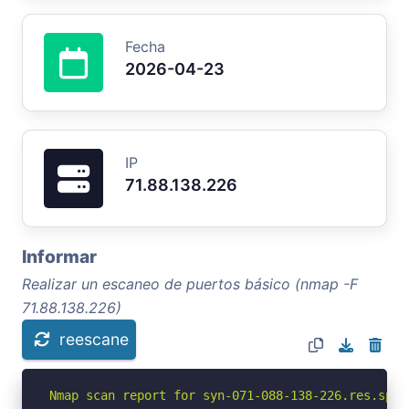
Fecha
2026-04-23
IP
71.88.138.226
Informar
Realizar un escaneo de puertos básico (nmap -F
71.88.138.226)
reescane
Nmap scan report for syn-071-088-138-226.res.spec