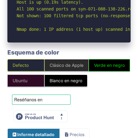
Host is up (0.19s latency).

All 100 scanned ports on syn-071-088-138-226.res.
Not shown: 100 filtered tcp ports (no-response)

Nmap done: 1 IP address (1 host up) scanned in 21
Esquema de color
Defecto
Clásico de Apple
Verde en negro
Ubuntu
Blanco en negro
Informe detallado
Precios