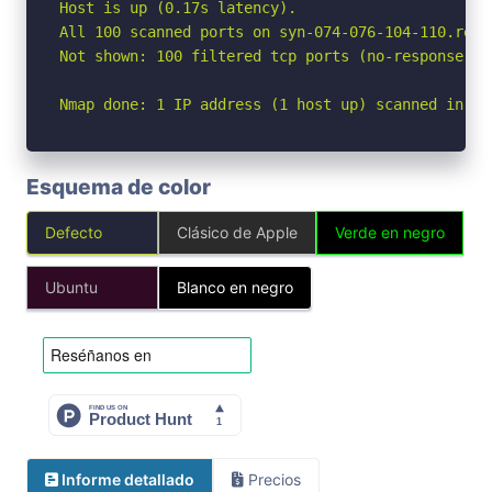
Host is up (0.17s latency).

All 100 scanned ports on syn-074-076-104-110.res.
Not shown: 100 filtered tcp ports (no-response)

Nmap done: 1 IP address (1 host up) scanned in 19
Esquema de color
Defecto
Clásico de Apple
Verde en negro
Ubuntu
Blanco en negro
Informe detallado
Precios