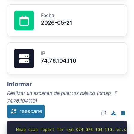
Fecha
2026-05-21
IP
74.76.104.110
Informar
Realizar un escaneo de puertos básico (nmap -F
74.76.104.110)
reescane
Nmap scan report for syn-074-076-104-110.res.spec