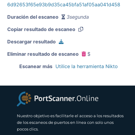
6d92653f65e93b9d35ca45bfa51af05aa041d458
Duración del escaneo
3segunda
Copiar resultado de escaneo
Descargar resultado
Eliminar resultado de escaneo
$
Escanear más
Utilice la herramienta Nikto
Nuestro objetivo es facilitarle el acceso a los resultados
de los escaneos de puertos en línea con solo unos
pocos clics.