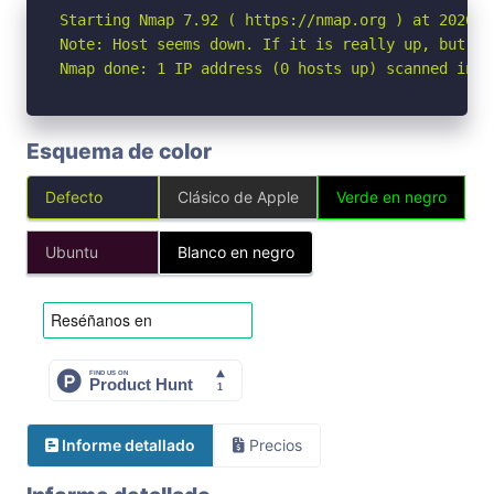
Starting Nmap 7.92 ( https://nmap.org ) at 2026-04
Note: Host seems down. If it is really up, but bl
Nmap done: 1 IP address (0 hosts up) scanned in 3
Esquema de color
Defecto
Clásico de Apple
Verde en negro
Ubuntu
Blanco en negro
Informe detallado
Precios