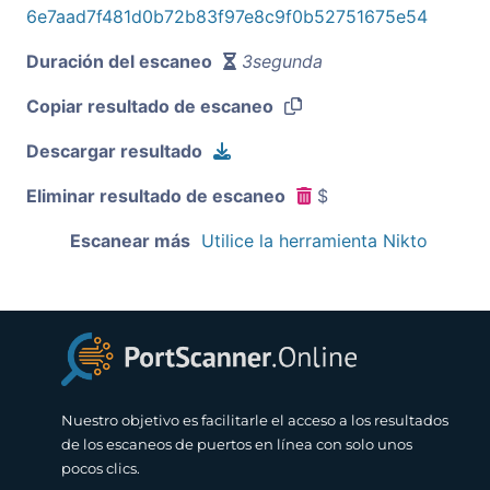
6e7aad7f481d0b72b83f97e8c9f0b52751675e54
Duración del escaneo
3segunda
Copiar resultado de escaneo
Descargar resultado
Eliminar resultado de escaneo
$
Escanear más
Utilice la herramienta Nikto
Nuestro objetivo es facilitarle el acceso a los resultados
de los escaneos de puertos en línea con solo unos
pocos clics.