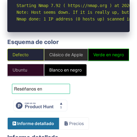
Starting Nmap 7.92 ( https://nmap.org ) at 2026-04
Note: Host seems down. If it is really up, but bl
Nmap done: 1 IP address (0 hosts up) scanned in 3
Esquema de color
Defecto
Clásico de Apple
Verde en negro
Ubuntu
Blanco en negro
Informe detallado
Precios