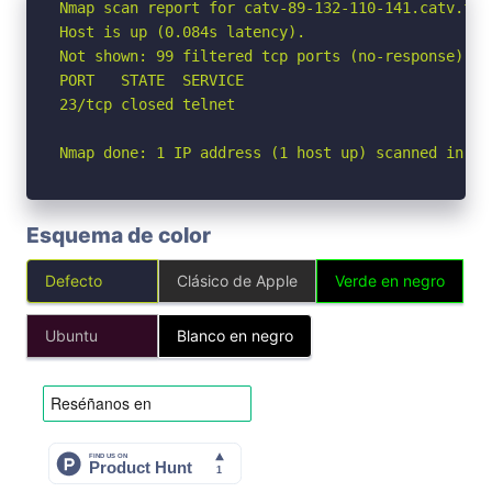
Nmap scan report for catv-89-132-110-141.catv.fix
Host is up (0.084s latency).

Not shown: 99 filtered tcp ports (no-response)

PORT   STATE  SERVICE

23/tcp closed telnet

Nmap done: 1 IP address (1 host up) scanned in 3.
Esquema de color
Defecto
Clásico de Apple
Verde en negro
Ubuntu
Blanco en negro