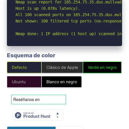
Nmap scan report for 185.254.75.35.dus.mullvad.ne
Host is up (0.078s latency).

All 100 scanned ports on 185.254.75.35.dus.mullva
Not shown: 100 filtered tcp ports (no-response)

Nmap done: 1 IP address (1 host up) scanned in 9.
Esquema de color
Defecto
Clásico de Apple
Verde en negro
Ubuntu
Blanco en negro