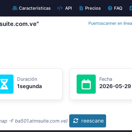
Características
API
Precios
FAQ
suite.com.ve"
Puertoscanner en líne
Duración
Fecha
1segunda
2026-05-29
reescane
map -F ba501.atmsuite.com.ve)