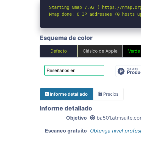
Starting Nmap 7.92 ( https://nmap.org
Nmap done: 0 IP addresses (0 hosts u
Esquema de color
Defecto
Clásico de Apple
Verde
Informe detallado
Precios
Informe detallado
Objetivo
ba501.atmsuite.co
Escaneo gratuito
Obtenga nivel profes