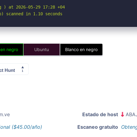
 ) at 2026-05-29 17:28 +04

p) scanned in 1.10 seconds
 en negro
Ubuntu
Blanco en negro
m.ve
Estado de host
ABA
ional ($45.00/año)
Escaneo gratuito
Obteng