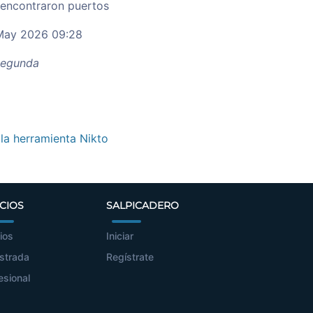
 encontraron puertos
ay 2026 09:28
egunda
 la herramienta Nikto
CIOS
SALPICADERO
ios
Iniciar
strada
Regístrate
esional