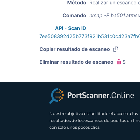
Método
Realizar un escaneo 
Comando
nmap -F ba501.atmsu
API - Scan ID
7ee508392d25b773f921b531c0c423a7fb
Copiar resultado de escaneo
Eliminar resultado de escaneo
$
Nuestro objetivo es facilitarle el acceso a los
resultados de los escaneos de puertos en lín
con solo unos pocos clics.