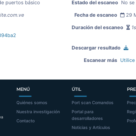
de puertos básico
Estado del escaneo
No se
ite.com.ve
Fecha de escaneo
29 M
Duración del escaneo
1s
094ba2
Descargar resultado
Escanear más
Utilice
MENÚ
ÚTIL
PRE
Quiénes somos
Port scan Comandos
Prec
Nuestra investigación
Portal para
Regi
ea
desarrolladores
Contacto
Prof
Noticias y Artículos