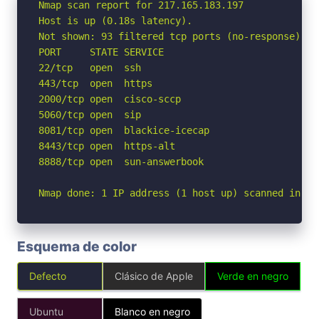
Nmap scan report for 217.165.183.197

Host is up (0.18s latency).

Not shown: 93 filtered tcp ports (no-response)

PORT     STATE SERVICE

22/tcp   open  ssh

443/tcp  open  https

2000/tcp open  cisco-sccp

5060/tcp open  sip

8081/tcp open  blackice-icecap

8443/tcp open  https-alt

8888/tcp open  sun-answerbook

Nmap done: 1 IP address (1 host up) scanned in 5.
Esquema de color
Defecto
Clásico de Apple
Verde en negro
Ubuntu
Blanco en negro