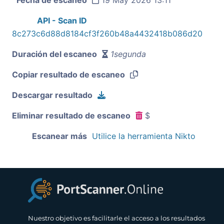
API - Scan ID
8c273c6d88d8184cf3f260b48a4432418b086d20
Duración del escaneo
1segunda
Copiar resultado de escaneo
Descargar resultado
Eliminar resultado de escaneo
$
Escanear más
Utilice la herramienta Nikto
Nuestro objetivo es facilitarle el acceso a los resultados