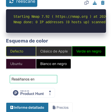
reescane
Starting Nmap 7.92 ( https://nmap.org ) at 2026-05
Nmap done: 0 IP addresses (0 hosts up) scanned in
Esquema de color
Defecto
Clásico de Apple
Verde en negro
Ubuntu
Blanco en negro
Informe detallado
Precios