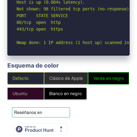
Host is up (0.084s latency).

Not shown: 98 filtered tcp ports (no-response)

PORT    STATE SERVICE

80/tcp  open  http

443/tcp open  https

Nmap done: 1 IP address (1 host up) scanned in 3.
Esquema de color
Defecto
Clásico de Apple
Verde en negro
Ubuntu
Blanco en negro