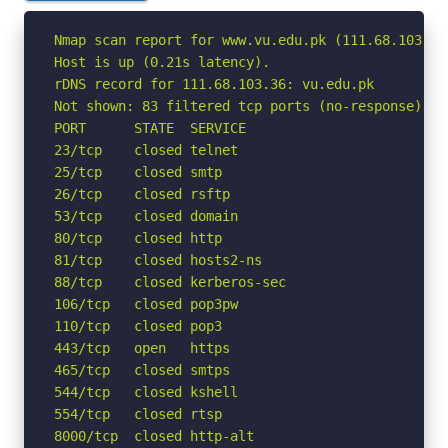
Nmap scan report for www.vu.edu.pk (111.68.103.36)
Host is up (0.21s latency).

rDNS record for 111.68.103.36: vu.edu.pk

Not shown: 83 filtered tcp ports (no-response)

PORT      STATE  SERVICE

23/tcp    closed telnet

25/tcp    closed smtp

26/tcp    closed rsftp

53/tcp    closed domain

80/tcp    closed http

81/tcp    closed hosts2-ns

88/tcp    closed kerberos-sec

106/tcp   closed pop3pw

110/tcp   closed pop3

443/tcp   open   https

465/tcp   closed smtps

544/tcp   closed kshell

554/tcp   closed rtsp

8000/tcp  closed http-alt
