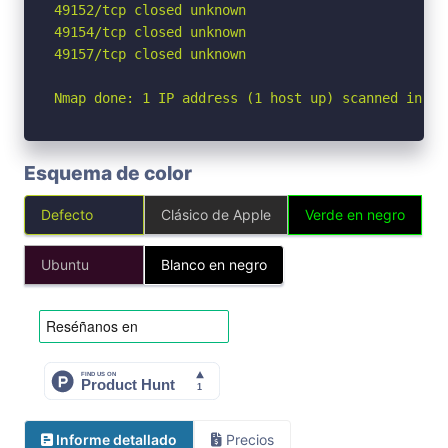
49152/tcp closed unknown

49154/tcp closed unknown

49157/tcp closed unknown

Nmap done: 1 IP address (1 host up) scanned in 5.
Esquema de color
Defecto
Clásico de Apple
Verde en negro
Ubuntu
Blanco en negro
Informe detallado
Precios