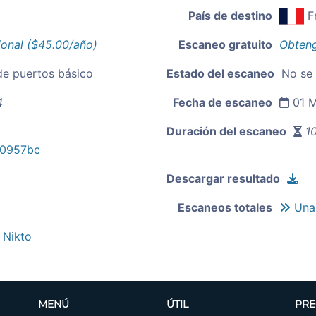
País de destino
F
ional ($45.00/año)
Escaneo gratuito
Obteng
de puertos básico
Estado del escaneo
No se
4
Fecha de escaneo
01 M
Duración del escaneo
10
40957bc
Descargar resultado
Escaneos totales
Unas
a Nikto
MENÚ
ÚTIL
PRE