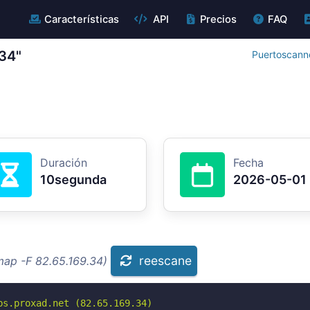
Características
API
Precios
FAQ
.34"
Puertoscanne
Duración
Fecha
10segunda
2026-05-01
reescane
map -F 82.65.169.34)
s.proxad.net (82.65.169.34)
