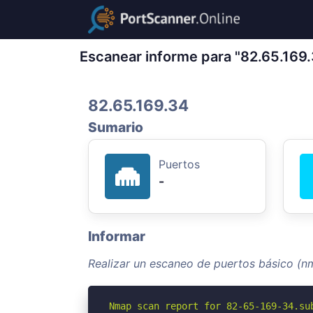
Escanear informe para "82.65.169
82.65.169.34
Sumario
Puertos
-
Informar
Realizar un escaneo de puertos básico (n
Nmap scan report for 82-65-169-34.sub