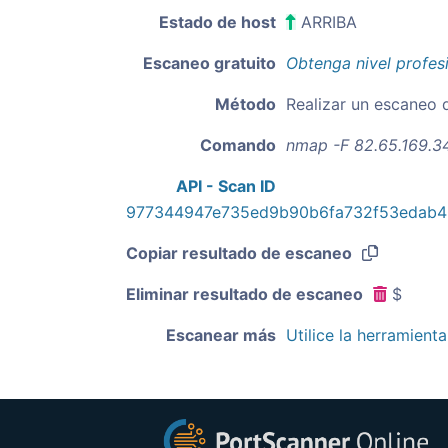
Estado de host
ARRIBA
Escaneo gratuito
Obtenga nivel profes
Método
Realizar un escaneo 
Comando
nmap -F 82.65.169.3
API - Scan ID
977344947e735ed9b90b6fa732f53edab
Copiar resultado de escaneo
Eliminar resultado de escaneo
$
Escanear más
Utilice la herramient