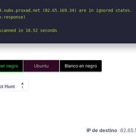
4.subs.proxad.net (82.65.169.34) are in ignored states.

-response)

scanned in 10.52 seconds
 en negro
Ubuntu
Blanco en negro
IP de destino
82.65.