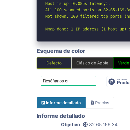
Host is up (0.085s latency).

All 100 scanned ports on 82-65-169-3
Not shown: 100 filtered tcp ports (no
Nmap done: 1 IP address (1 host up) 
Esquema de color
Defecto
Clásico de Apple
Verde
Informe detallado
Precios
Informe detallado
Objetivo
82.65.169.34