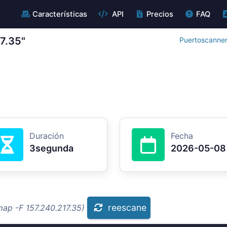
Características
API
Precios
FAQ
7.35"
Puertoscanner
Duración
Fecha
3segunda
2026-05-08
reescane
map -F 157.240.217.35)