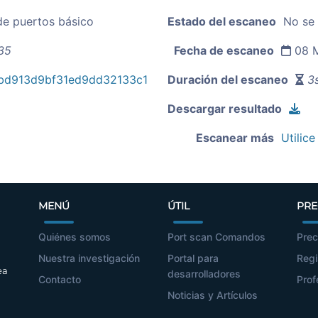
de puertos básico
Estado del escaneo
No se
35
Fecha de escaneo
08 M
bd913d9bf31ed9dd32133c1
Duración del escaneo
3s
Descargar resultado
Escanear más
Utilice
MENÚ
ÚTIL
PRE
Quiénes somos
Port scan Comandos
Prec
Nuestra investigación
Portal para
Regi
ea
desarrolladores
Contacto
Prof
Noticias y Artículos