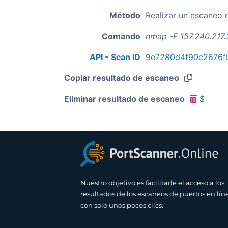
Método
Realizar un escaneo 
Comando
nmap -F 157.240.217.
API - Scan ID
9e7280d4f90c2676f
Copiar resultado de escaneo
Eliminar resultado de escaneo
$
Nuestro objetivo es facilitarle el acceso a los
resultados de los escaneos de puertos en lín
con solo unos pocos clics.