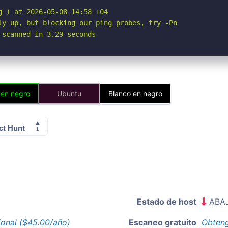
 ) at 2026-05-08 14:58 +04

ly up, but blocking our ping probes, try -Pn

 scanned in 3.29 seconds
 en negro
Ubuntu
Blanco en negro
Estado de host
ABA
ional ($45.00/año)
Escaneo gratuito
Obteng