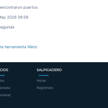
 encontraron puertos
ay 2026 06:58
egunda
 la herramienta Nikto
CIOS
SALPICADERO
ios
Iniciar
strada
Regístrate
esional