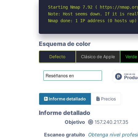
Starting Nmap 7.92 ( https://nmap.org
Note: Host seems down. If it is real
Nmap done: 1 IP address (0 hosts up)
Esquema de color
Defecto
Clásico de Apple
Verde
Informe detallado
Precios
Informe detallado
Objetivo
157.240.217.35
Escaneo gratuito
Obtenga nivel profes