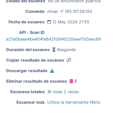
Estado del escaneo
No se encontraron puertos
Comando
nmap -F 185.107.56.150
Fecha de escaneo
12 May 2026 21:55
API - Scan ID
a21a0baee4be404fe842fd946220eaef1d3aec69
Duración del escaneo
9segunda
Copiar resultado de escaneo
Descargar resultado
Eliminar resultado de escaneo
$
Escaneos totales
Unas 2 veces
Escanear más
Utilice la herramienta Nikto