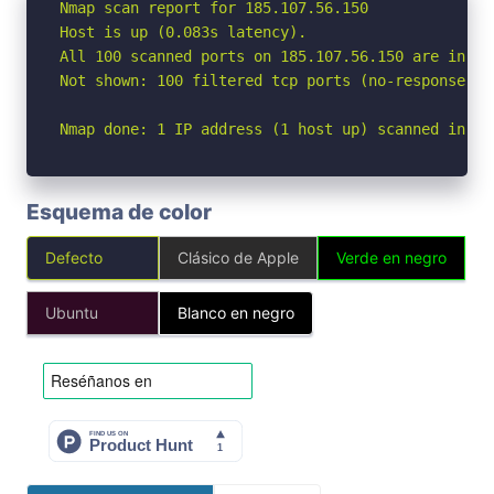
Nmap scan report for 185.107.56.150

Host is up (0.083s latency).

All 100 scanned ports on 185.107.56.150 are in ign
Not shown: 100 filtered tcp ports (no-response)

Nmap done: 1 IP address (1 host up) scanned in 9.
Esquema de color
Defecto
Clásico de Apple
Verde en negro
Ubuntu
Blanco en negro