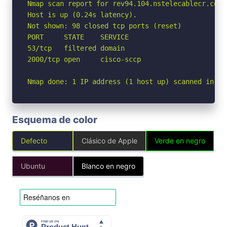
Nmap scan report for rev94.104.nstelecablecr.com (
Host is up (0.24s latency).

Not shown: 98 closed tcp ports (reset)

PORT     STATE    SERVICE

53/tcp   filtered domain

2000/tcp open     cisco-sccp

Nmap done: 1 IP address (1 host up) scanned in 2.
Esquema de color
Defecto
Clásico de Apple
Verde en negro
Ubuntu
Blanco en negro