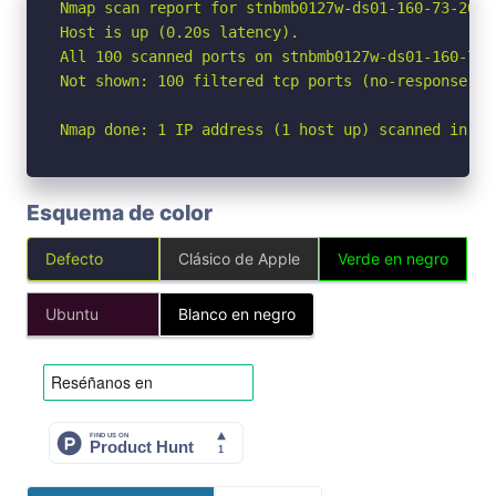
Nmap scan report for stnbmb0127w-ds01-160-73-203.
Host is up (0.20s latency).

All 100 scanned ports on stnbmb0127w-ds01-160-73-
Not shown: 100 filtered tcp ports (no-response)

Nmap done: 1 IP address (1 host up) scanned in 22
Esquema de color
Defecto
Clásico de Apple
Verde en negro
Ubuntu
Blanco en negro