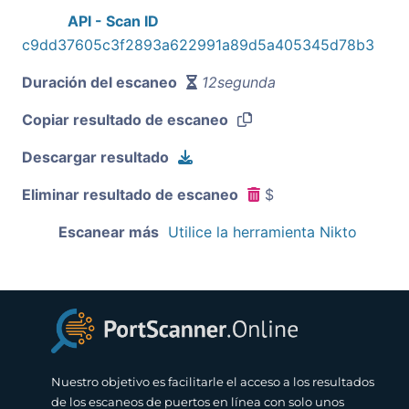
API - Scan ID
c9dd37605c3f2893a622991a89d5a405345d78b3
Duración del escaneo
12segunda
Copiar resultado de escaneo
Descargar resultado
Eliminar resultado de escaneo
$
Escanear más
Utilice la herramienta Nikto
Nuestro objetivo es facilitarle el acceso a los resultados
de los escaneos de puertos en línea con solo unos