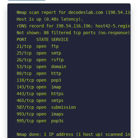
Nmap scan report for decodeslab.com (198.54.116.19
Host is up (0.48s latency).

rDNS record for 198.54.116.196: host42-5.registrar
Not shown: 88 filtered tcp ports (no-response)

PORT    STATE SERVICE

21/tcp  open  ftp

25/tcp  open  smtp

26/tcp  open  rsftp

53/tcp  open  domain

80/tcp  open  http

110/tcp open  pop3

143/tcp open  imap

443/tcp open  https

465/tcp open  smtps

587/tcp open  submission

993/tcp open  imaps

995/tcp open  pop3s

Nmap done: 1 IP address (1 host up) scanned in 12