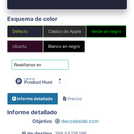
Esquema de color
Defecto
Clásico de Apple
Verde en negro
Ubuntu
Blanco en negro
Informe detallado
Precios
Informe detallado
Objetivo
decodeslab.com
IP de destino
198.54.116.196