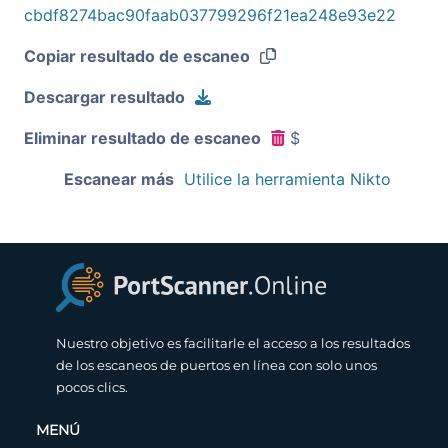
cbdf8274bac90faab037799296f21ea248e93e22
Copiar resultado de escaneo
Descargar resultado
Eliminar resultado de escaneo
$
Escanear más
Utilice la herramienta Nikto
Nuestro objetivo es facilitarle el acceso a los resultados
de los escaneos de puertos en línea con solo unos
pocos clics.
MENÚ