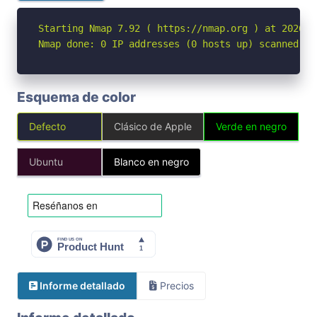
Starting Nmap 7.92 ( https://nmap.org ) at 2026-05
Nmap done: 0 IP addresses (0 hosts up) scanned in
Esquema de color
Defecto
Clásico de Apple
Verde en negro
Ubuntu
Blanco en negro
Informe detallado
Precios