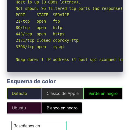
Host is up (0.088s latency).

Not shown: 95 filtered tcp ports (no-response)

PORT     STATE  SERVICE

21/tcp   open   ftp

80/tcp   open   http

443/tcp  open   https

2121/tcp closed ccproxy-ftp

3306/tcp open   mysql

Nmap done: 1 IP address (1 host up) scanned in 3.
Esquema de color
Defecto
Clásico de Apple
Verde en negro
Ubuntu
Blanco en negro