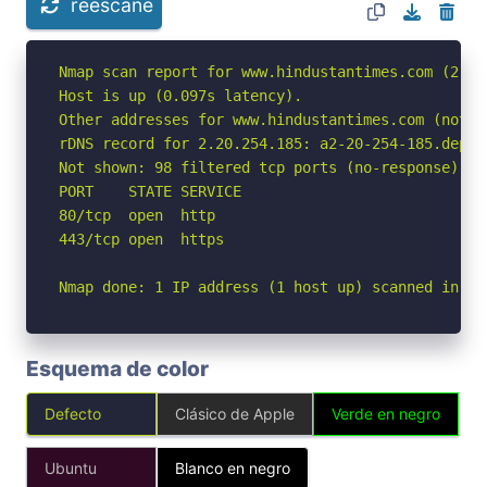
reescane
Nmap scan report for www.hindustantimes.com (2.20.
Host is up (0.097s latency).

Other addresses for www.hindustantimes.com (not s
rDNS record for 2.20.254.185: a2-20-254-185.deplo
Not shown: 98 filtered tcp ports (no-response)

PORT    STATE SERVICE

80/tcp  open  http

443/tcp open  https

Nmap done: 1 IP address (1 host up) scanned in 3.
Esquema de color
Defecto
Clásico de Apple
Verde en negro
Ubuntu
Blanco en negro