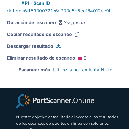
API - Scan ID
ddfcfde6ff59000721e6d700c5b5cef64012ec9f
Duración del escaneo
3segunda
Copiar resultado de escaneo
Descargar resultado
Eliminar resultado de escaneo
$
Escanear más
Utilice la herramienta Nikto
Nuestro objetivo es facilitarle el acceso a los resultados
de los escaneos de puertos en línea con solo unos