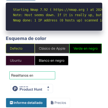
Starting Nmap 7.92 ( https://nmap.org ) at 2026-05
Note: Host seems down. If it is really up, but bl
Nmap done: 1 IP address (0 hosts up) scanned in 3
Esquema de color
Defecto
Clásico de Apple
Verde en negro
Ubuntu
Blanco en negro
Informe detallado
Precios