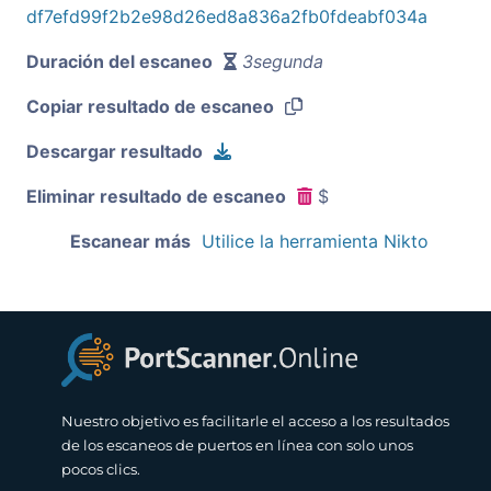
df7efd99f2b2e98d26ed8a836a2fb0fdeabf034a
Duración del escaneo
3segunda
Copiar resultado de escaneo
Descargar resultado
Eliminar resultado de escaneo
$
Escanear más
Utilice la herramienta Nikto
Nuestro objetivo es facilitarle el acceso a los resultados
de los escaneos de puertos en línea con solo unos
pocos clics.