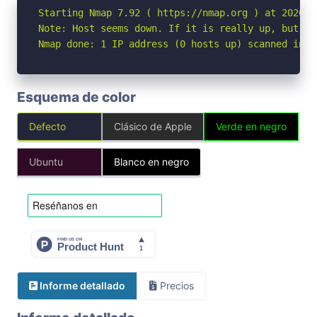
Starting Nmap 7.92 ( https://nmap.org ) at 2026-05
Note: Host seems down. If it is really up, but bl
Nmap done: 1 IP address (0 hosts up) scanned in 3
Esquema de color
Defecto
Clásico de Apple
Verde en negro
Ubuntu
Blanco en negro
Informe detallado
Precios