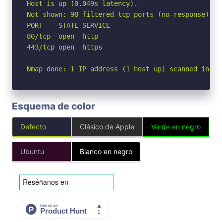
Host is up (0.049s latency).

Not shown: 98 filtered tcp ports (no-response)

PORT    STATE SERVICE

80/tcp  open  http

443/tcp open  https

Nmap done: 1 IP address (1 host up) scanned in 2.
Esquema de color
Defecto
Clásico de Apple
Verde en negro
Ubuntu
Blanco en negro