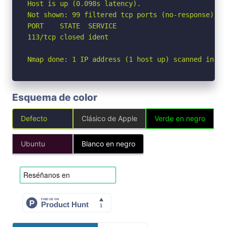
Host is up (0.098s latency).

Not shown: 99 filtered tcp ports (no-response)

PORT    STATE  SERVICE

113/tcp closed ident

Nmap done: 1 IP address (1 host up) scanned in 4.
Esquema de color
Defecto
Clásico de Apple
Verde en negro
Ubuntu
Blanco en negro