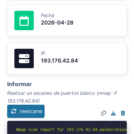
Fecha
2026-04-28
IP
193.176.42.84
Informar
Realizar un escaneo de puertos básico (nmap -F
193.176.42.84)
reescane
Nmap scan report for 193-176-42-84.malborskieswia