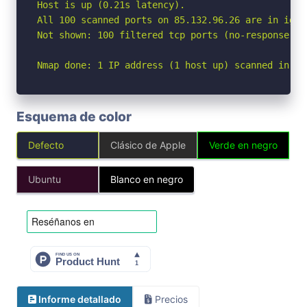
Host is up (0.21s latency).

All 100 scanned ports on 85.132.96.26 are in ignor
Not shown: 100 filtered tcp ports (no-response)

Nmap done: 1 IP address (1 host up) scanned in 30
Esquema de color
Defecto
Clásico de Apple
Verde en negro
Ubuntu
Blanco en negro
Informe detallado
Precios