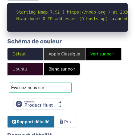
Starting Nmap 7.92 ( https://nmap.org ) at 2026-05
Nmap done: 0 IP addresses (0 hosts up) scanned in
Schéma de couleur
Défaut
Apple Classique
Vert sur noir
Ubuntu
Blanc sur noir
Rapport détaillé
Prix