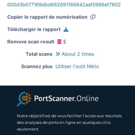
000d3b077169dbd682691166642aaf0966ef7802
Copier le rapport de numérisation
Télécharger le rapport
Remove scan result
$
Total scans
About 2 times
Scannez plus
Utiliser l'outil Nikto
Notre objectif est de vous faciliter l'accès aux résultats
des analyses de ports en ligne en quelques clics
seulement.