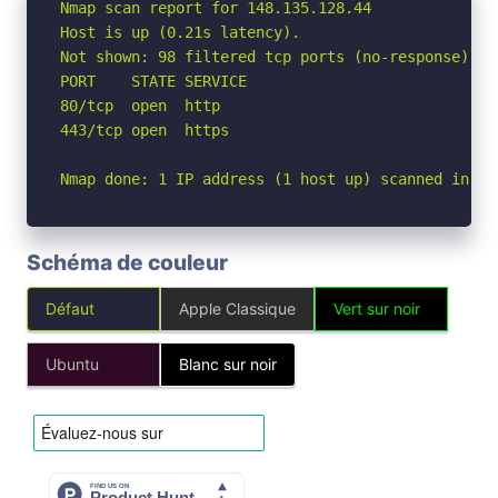
Nmap scan report for 148.135.128.44

Host is up (0.21s latency).

Not shown: 98 filtered tcp ports (no-response)

PORT    STATE SERVICE

80/tcp  open  http

443/tcp open  https

Nmap done: 1 IP address (1 host up) scanned in 5.
Schéma de couleur
Défaut
Apple Classique
Vert sur noir
Ubuntu
Blanc sur noir