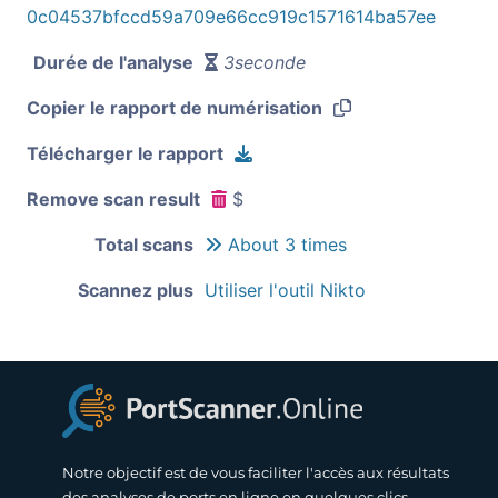
0c04537bfccd59a709e66cc919c1571614ba57ee
Durée de l'analyse
3seconde
Copier le rapport de numérisation
Télécharger le rapport
Remove scan result
$
Total scans
About 3 times
Scannez plus
Utiliser l'outil Nikto
Notre objectif est de vous faciliter l'accès aux résultats
des analyses de ports en ligne en quelques clics