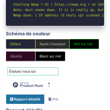
Starting Nmap 7.92 ( https://nmap.org ) at 2026-05
Note: Host seems down. If it is really up, but bl
Nmap done: 1 IP address (0 hosts up) scanned in 3
Schéma de couleur
Défaut
Apple Classique
Vert sur noir
Ubuntu
Blanc sur noir
Rapport détaillé
Prix