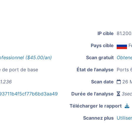
IP cible
81.200
Pays cible
F
ofessionnel ($45.00/an)
Scan gratuit
Obtene
e de port de base
État de l'analyse
Ports 6
1.236
Scan date
26 M
93711b4f5cf77b6bd3aa49
Durée de l'analyse
3sec
Télécharger le rapport
Scannez plus
Utilise