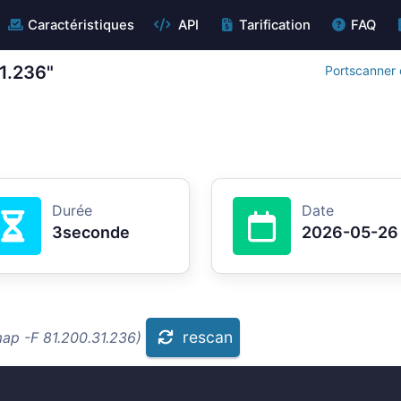
Caractéristiques
API
Tarification
FAQ
31.236"
Portscanner 
Durée
Date
3seconde
2026-05-26
rescan
map -F 81.200.31.236)