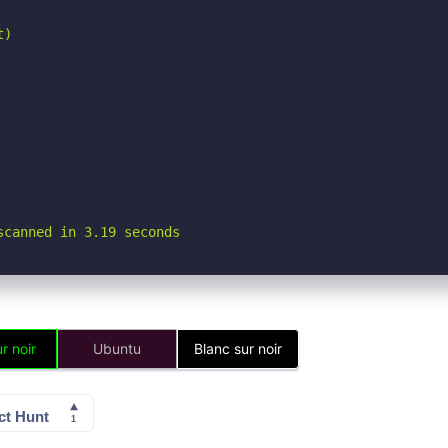
)

scanned in 3.19 seconds
r noir
Ubuntu
Blanc sur noir