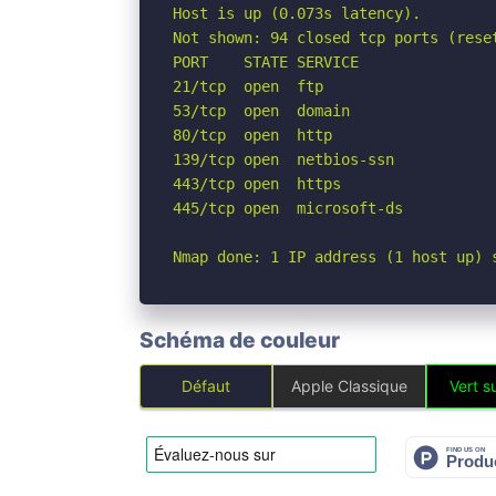
Host is up (0.073s latency).

Not shown: 94 closed tcp ports (reset
PORT    STATE SERVICE

21/tcp  open  ftp

53/tcp  open  domain

80/tcp  open  http

139/tcp open  netbios-ssn

443/tcp open  https

445/tcp open  microsoft-ds

Nmap done: 1 IP address (1 host up) 
Schéma de couleur
Défaut
Apple Classique
Vert su