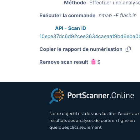
Méthode
Effectuer une analys
Exécuter la commande
nmap -F flash.in
API - Scan ID
10ece37dc6d92cee3634caeaa19bd6eba0
Copier le rapport de numérisation
Remove scan result
$
Notre objectif est de vous faciliter l'accès aux
résultats des analyses de ports en ligne en
quelques clics seulement.