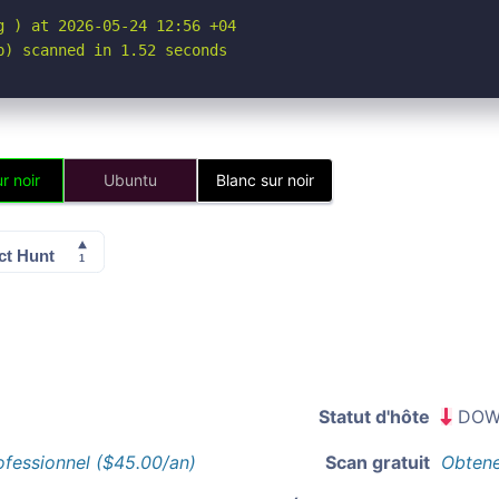
 ) at 2026-05-24 12:56 +04

p) scanned in 1.52 seconds
r noir
Ubuntu
Blanc sur noir
Statut d'hôte
DOW
ofessionnel ($45.00/an)
Scan gratuit
Obtene