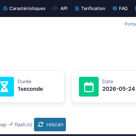
Caractéristiques
API
Tarification
FAQ
Ports
Durée
Date
1seconde
2026-05-24
rescan
p -F flash.in)