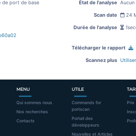
e de port de base
État de l'analyse
Aucun 
Scan date
24 M
Durée de l'analyse
1sec
b60a02
Télécharger le rapport
Scannez plus
Utilise
MENU
UTILE
TAR
Qui sommes nous
Commands for
Prix
portscan
Nos recherches
Insc
Portail des
Contacts
Prof
développeurs
Nouvelles et Articles