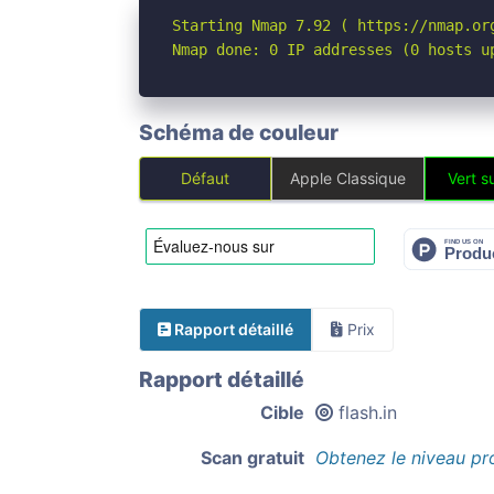
Starting Nmap 7.92 ( https://nmap.org
Nmap done: 0 IP addresses (0 hosts u
Schéma de couleur
Défaut
Apple Classique
Vert su
Rapport détaillé
Prix
Rapport détaillé
Cible
flash.in
Scan gratuit
Obtenez le niveau pr