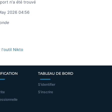
port n'a été trouvé
ay 2026 04:56
onde
r l'outil Nikto
IFICATION
TABLEAU DE BORD
S'identifier
rite
S'inscrire
essionnelle