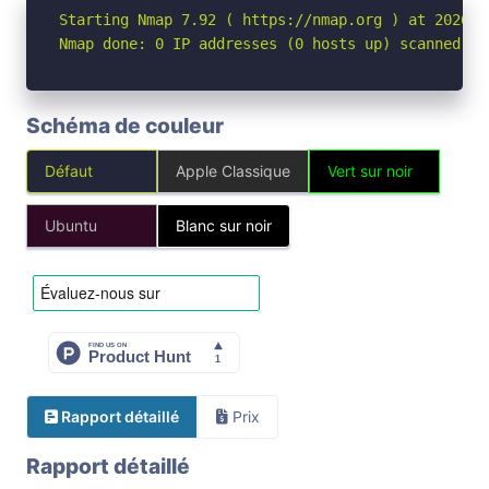
Starting Nmap 7.92 ( https://nmap.org ) at 2026-05
Nmap done: 0 IP addresses (0 hosts up) scanned in
Schéma de couleur
Défaut
Apple Classique
Vert sur noir
Ubuntu
Blanc sur noir
Rapport détaillé
Prix
Rapport détaillé