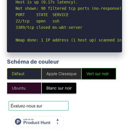
Host is up (0.17s latency).

Not shown: 98 filtered tcp ports (no-response)

PORT     STATE  SERVICE

22/tcp   open   ssh

3389/tcp closed ms-wbt-server

Nmap done: 1 IP address (1 host up) scanned in 5.
Schéma de couleur
Défaut
Apple Classique
Vert sur noir
Ubuntu
Blanc sur noir