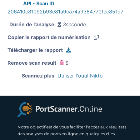
API - Scan ID
206410c81092b93e81a9ca74a9384770fec851d7
Durée de l'analyse
3seconde
Copier le rapport de numérisation
Télécharger le rapport
Remove scan result
$
Scannez plus
Utiliser l'outil Nikto
Notre objectif est de vous faciliter l'accès aux résultats
des analyses de ports en ligne en quelques clics