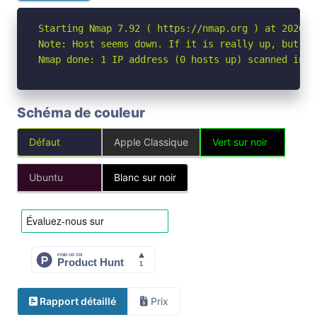
Starting Nmap 7.92 ( https://nmap.org ) at 2026-05
Note: Host seems down. If it is really up, but bl
Nmap done: 1 IP address (0 hosts up) scanned in 3
Schéma de couleur
Défaut
Apple Classique
Vert sur noir
Ubuntu
Blanc sur noir
Rapport détaillé
Prix