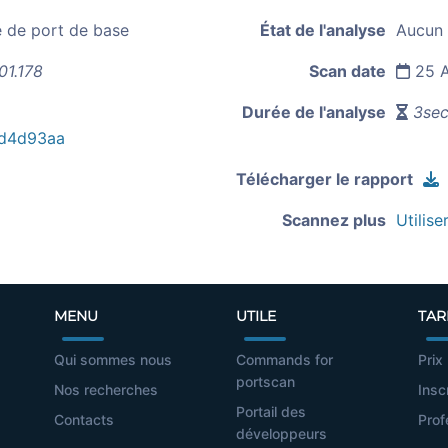
e de port de base
État de l'analyse
Aucun 
01.178
Scan date
25 A
Durée de l'analyse
3sec
d4d93aa
Télécharger le rapport
Scannez plus
Utilise
MENU
UTILE
TAR
Qui sommes nous
Commands for
Prix
portscan
Nos recherches
Insc
Portail des
Contacts
Prof
développeurs