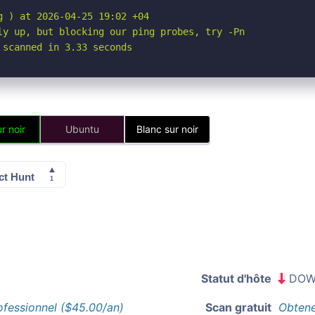
 ) at 2026-04-25 19:02 +04

ly up, but blocking our ping probes, try -Pn

 scanned in 3.33 seconds
r noir
Ubuntu
Blanc sur noir
Statut d'hôte
DOW
ofessionnel ($45.00/an)
Scan gratuit
Obtene