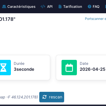
Caractéristiques
API
Tarification
FAQ
01.178"
Portscanner e
Durée
Date
3seconde
2026-04-25
rescan
ap -F 46.124.201.178)