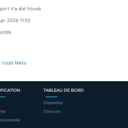
port n'a été trouvé
pr 2026 11:02
onde
r l'outil Nikto
IFICATION
TABLEAU DE BORD
S'identifier
rite
S'inscrire
essionnelle