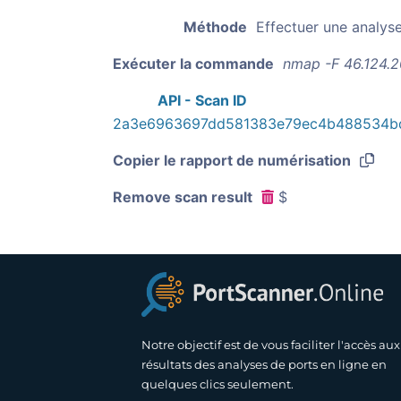
Méthode
Effectuer une analys
Exécuter la commande
nmap -F 46.124.2
API - Scan ID
2a3e6963697dd581383e79ec4b488534b
Copier le rapport de numérisation
Remove scan result
$
Notre objectif est de vous faciliter l'accès aux
résultats des analyses de ports en ligne en
quelques clics seulement.