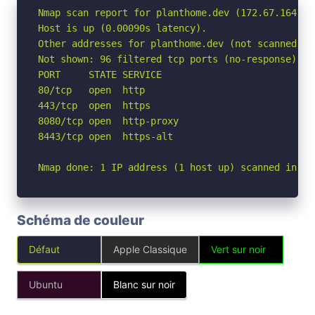
Nmap scan report for planthome.dev (172.67.164.184
Host is up (0.00090s latency).

Other addresses for planthome.dev (not scanned): 
Not shown: 96 filtered tcp ports (no-response)

PORT     STATE SERVICE

80/tcp   open  http

443/tcp  open  https

8080/tcp open  http-proxy

8443/tcp open  https-alt

Nmap done: 1 IP address (1 host up) scanned in 2.
Schéma de couleur
Défaut
Apple Classique
Vert sur noir
Ubuntu
Blanc sur noir